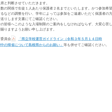
欠席と判断させていただきます。
数の関係で生徒１人あたり保護者２名までといたします。かつ参加希
するなどの調整を行い、学年によっては参加をご遠慮いただく保護者の
お送りします文書にてご確認ください。
の皆様へこのような入場制限のご案内をしなければならず、大変心苦
解賜りますようお願い申し上げます。
委員会
「県立学校運営ガイドライン（令和３年５月１４日時
間中の帰省について島根県からのお願い」
等も併せてご確認ください。