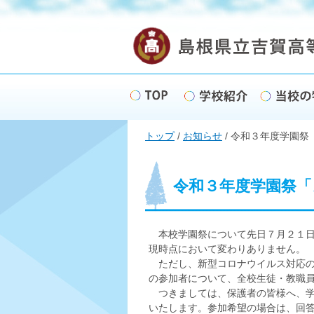
このページの本文へ
現
トップ
/
お知らせ
/
令和３年度学園祭
在
の
位
置：
令和３年度学園祭「
本校学園祭について先日７月２１日
現時点において変わりありません。
ただし、新型コロナウイルス対応の
の参加者について、全校生徒・教職
つきましては、保護者の皆様へ、学
いたします。参加希望の場合は、回