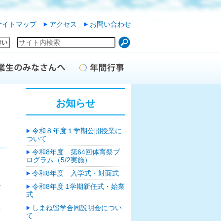
サイトマップ
アクセス
お問い合わせ
お知らせ
令和８年度１学期公開授業に
ついて
令和8年度 第64回体育祭プ
ログラム（5/2実施）
、
令和8年度 入学式・対面式
祭
令和8年度 1学期新任式・始業
式
送
しまね留学合同説明会につい
て
日