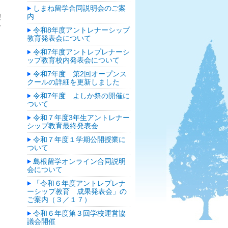
しまね留学合同説明会のご案
内
望
方
令和8年度アントレナーシップ
教育発表会について
し
令和7年度アントレプレナーシ
ップ教育校内発表会について
令和7年度 第2回オープンス
クールの詳細を更新しました
令和7年度 よしか祭の開催に
ついて
令和７年度3年生アントレナー
シップ教育最終発表会
令和７年度１学期公開授業に
ついて
島根留学オンライン合同説明
会について
「令和６年度アントレプレナ
ーシップ教育 成果発表会」の
ご案内（３／１７）
令和６年度第３回学校運営協
議会開催