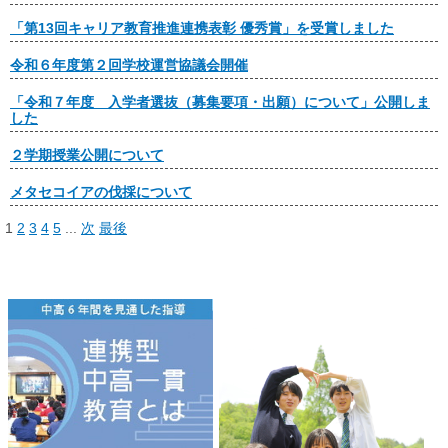
「第13回キャリア教育推進連携表彰 優秀賞」を受賞しました
令和６年度第２回学校運営協議会開催
「令和７年度 入学者選抜（募集要項・出願）について」公開しま
した
２学期授業公開について
メタセコイアの伐採について
1
2
3
4
5
...
次
最後