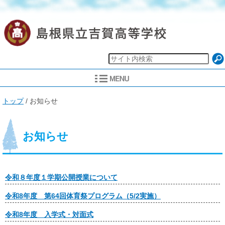
現
トップ
/
お知らせ
在
の
位
置：
お知らせ
令和８年度１学期公開授業について
令和8年度 第64回体育祭プログラム（5/2実施）
令和8年度 入学式・対面式