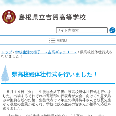
現
トップ
/
学校生活の様子 ～吉高ギャラリー～
/
県高校総体壮行式を
在
行いました！
の
位
置：
県高校総体壮行式を行いました！
５月１４日（火）、生徒総会終了後に県高校総体壮行式を行いま
した。出場するそれぞれの運動部の代表者が大会に向けての意気込
みや抱負を述べた後、生徒代表で２年生の樽井将斗さんと校長先生
から激励の言葉が送られ、学校に残る生徒の皆さんが拍手で応援を
送りました。