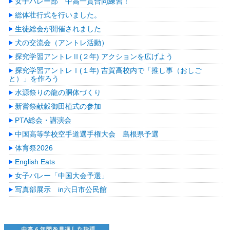
女子バレー部 中高一貫合同練習！
総体壮行式を行いました。
生徒総会が開催されました
犬の交流会（アントレ活動）
探究学習アントレⅡ(２年) アクションを広げよう
探究学習アントレⅠ(１年) 吉賀高校内で「推し事（おしご
と）」を作ろう
水源祭りの龍の胴体づくり
新嘗祭献穀御田植式の参加
PTA総会・講演会
中国高等学校空手道選手権大会 島根県予選
体育祭2026
English Eats
女子バレー「中国大会予選」
写真部展示 in六日市公民館