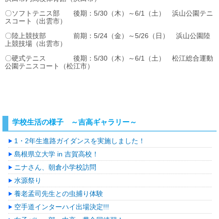
〇ソフトテニス部 後期：5/30（木）～6/1（土） 浜山公園テニ
スコート（出雲市）
〇陸上競技部 前期：5/24（金）～5/26（日） 浜山公園陸
上競技場（出雲市）
〇硬式テニス 後期：5/30（木）～6/1（土） 松江総合運動
公園テニスコート（松江市）
学校生活の様子 ～吉高ギャラリー～
1・2年生進路ガイダンスを実施しました！
島根県立大学 in 吉賀高校！
ニナさん、朝倉小学校訪問
水源祭り
養老孟司先生との虫捕り体験
空手道インターハイ出場決定!!!