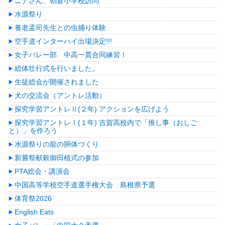
ニナさん、朝倉小学校訪問
水源祭り
養老孟司先生との虫捕り体験
空手道インターハイ出場決定!!!
女子バレー部 中高一貫合同練習！
総体壮行式を行いました。
生徒総会が開催されました
犬の交流会（アントレ活動）
探究学習アントレⅡ(２年) アクションを広げよう
探究学習アントレⅠ(１年) 吉賀高校内で「推し事（おしご
と）」を作ろう
水源祭りの龍の胴体づくり
新嘗祭献穀御田植式の参加
PTA総会・講演会
中国高等学校空手道選手権大会 島根県予選
体育祭2026
English Eats