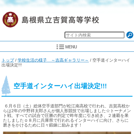
現
トップ
/
学校生活の様子 ～吉高ギャラリー～
/
空手道インターハイ
在
出場決定!!!
の
位
置：
空手道インターハイ出場決定!!!
６月６日（土）総体空手道部門が松江南高校で行われ、吉賀高校か
らは2年の中野祥太郎さんが個人形競技で出場しました☆トーナメン
ト戦、すべての試合で圧勝の判定で昨年度に引き続き、２連覇を果
たしました☺８月に兵庫県で行われるインターハイに向け、さらに
磨きをかけるために日々鍛錬に励みます！