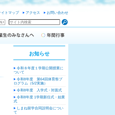
サイトマップ
アクセス
お問い合わせ
お知らせ
令和８年度１学期公開授業に
ついて
令和8年度 第64回体育祭プ
ログラム（5/2実施）
令和8年度 入学式・対面式
。
令和8年度 1学期新任式・始業
式
しまね留学合同説明会につい
て