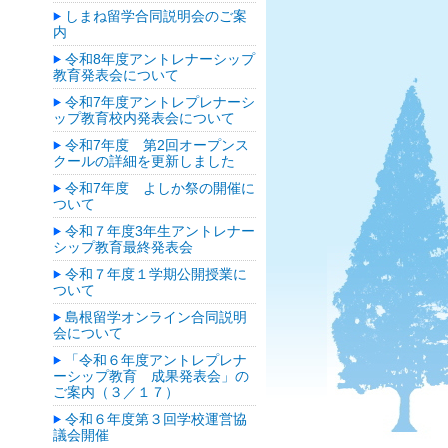
しまね留学合同説明会のご案
内
令和8年度アントレナーシップ
教育発表会について
令和7年度アントレプレナーシ
ップ教育校内発表会について
令和7年度 第2回オープンス
クールの詳細を更新しました
令和7年度 よしか祭の開催に
ついて
令和７年度3年生アントレナー
シップ教育最終発表会
令和７年度１学期公開授業に
ついて
島根留学オンライン合同説明
会について
「令和６年度アントレプレナ
ーシップ教育 成果発表会」の
ご案内（３／１７）
令和６年度第３回学校運営協
議会開催