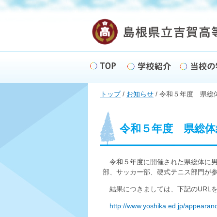
このページの本文へ
現
トップ
/
お知らせ
/
令和５年度 県総
在
の
位
置：
令和５年度 県総体
令和５年度に開催された県総体に男
部、サッカー部、硬式テニス部門が
結果につきましては、下記のURL
http://www.yoshika.ed.jp/appeara