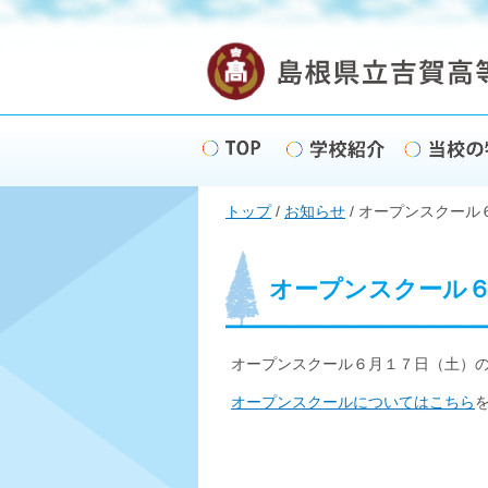
このページの本文へ
現
トップ
/
お知らせ
/
オープンスクール
在
の
位
置：
オープンスクール
オープンスクール６月１７日（土）
オープンスクールについてはこちら