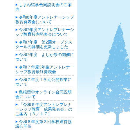
しまね留学合同説明会のご案
内
令和8年度アントレナーシップ
教育発表会について
令和7年度アントレプレナーシ
ップ教育校内発表会について
令和7年度 第2回オープンス
クールの詳細を更新しました
令和7年度 よしか祭の開催に
ついて
令和７年度3年生アントレナー
シップ教育最終発表会
令和７年度１学期公開授業に
ついて
島根留学オンライン合同説明
会について
「令和６年度アントレプレナ
ーシップ教育 成果発表会」の
ご案内（３／１７）
令和６年度第３回学校運営協
議会開催