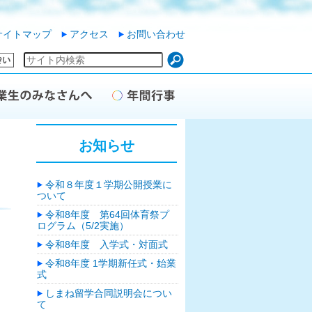
サイトマップ
アクセス
お問い合わせ
お知らせ
令和８年度１学期公開授業に
ついて
令和8年度 第64回体育祭プ
ログラム（5/2実施）
令和8年度 入学式・対面式
令和8年度 1学期新任式・始業
式
しまね留学合同説明会につい
て