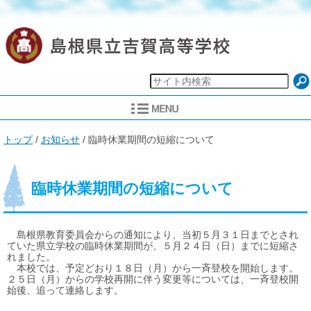
現
トップ
/
お知らせ
/
臨時休業期間の短縮について
在
の
位
置：
臨時休業期間の短縮について
島根県教育委員会からの通知により、当初５月３１日までとされ
ていた県立学校の臨時休業期間が、５月２４日（日）までに短縮さ
れました。
本校では、予定どおり１８日（月）から一斉登校を開始します。
２５日（月）からの学校再開に伴う変更等については、一斉登校開
始後、追って連絡します。