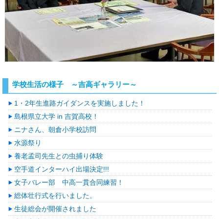
学校生活の様子 ～吉高ギャラリー～
1・2年生進路ガイダンスを実施しました！
島根県立大学 in 吉賀高校！
ニナさん、朝倉小学校訪問
水源祭り
養老孟司先生との虫捕り体験
空手道インターハイ出場決定!!!
女子バレー部 中高一貫合同練習！
総体壮行式を行いました。
生徒総会が開催されました