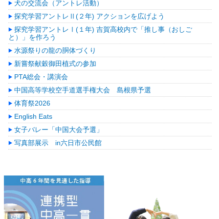
犬の交流会（アントレ活動）
探究学習アントレⅡ(２年) アクションを広げよう
探究学習アントレⅠ(１年) 吉賀高校内で「推し事（おしご
と）」を作ろう
水源祭りの龍の胴体づくり
新嘗祭献穀御田植式の参加
PTA総会・講演会
中国高等学校空手道選手権大会 島根県予選
体育祭2026
English Eats
女子バレー「中国大会予選」
写真部展示 in六日市公民館