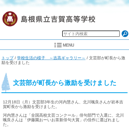
現
トップ
/
学校生活の様子 ～吉高ギャラリー～
/
文芸部が町長から激
在
励を受けました
の
位
置：
文芸部が町長から激励を受けました
12月18日（月）文芸部3年生の河内慧さん、北川颯良さんが岩本吉
賀町長から激励を受けました。
河内慧さんは「全国高校文芸コンクール」俳句部門で入選に、北川
颯良さんは「伊藤園おーいお茶新俳句大賞」の佳作に選ばれまし
た。