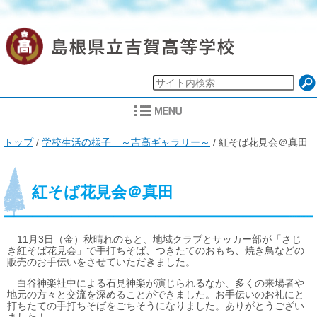
現
トップ
/
学校生活の様子 ～吉高ギャラリー～
/
紅そば花見会＠真田
在
の
位
置：
紅そば花見会＠真田
11月3日（金）秋晴れのもと、地域クラブとサッカー部が「さじ
き紅そば花見会」で手打ちそば、つきたてのおもち、焼き鳥などの
販売のお手伝いをさせていただきました。
白谷神楽社中による石見神楽が演じられるなか、多くの来場者や
地元の方々と交流を深めることができました。お手伝いのお礼にと
打ちたての手打ちそばをごちそうになりました。ありがとうござい