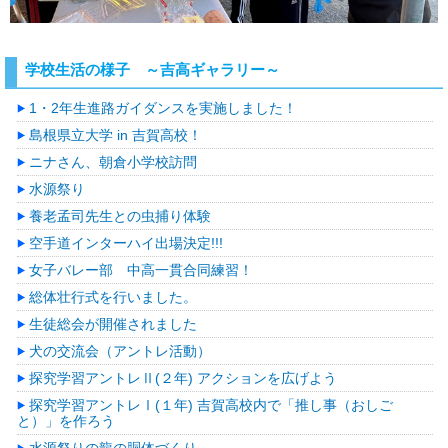
学校生活の様子 ～吉高ギャラリー～
1・2年生進路ガイダンスを実施しました！
島根県立大学 in 吉賀高校！
ニナさん、朝倉小学校訪問
水源祭り
養老孟司先生との虫捕り体験
空手道インターハイ出場決定!!!
女子バレー部 中高一貫合同練習！
総体壮行式を行いました。
生徒総会が開催されました
犬の交流会（アントレ活動）
探究学習アントレⅡ(２年) アクションを広げよう
探究学習アントレⅠ(１年) 吉賀高校内で「推し事（おしご
と）」を作ろう