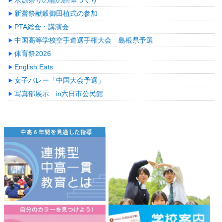
水源祭りの龍の胴体づくり
新嘗祭献穀御田植式の参加
PTA総会・講演会
中国高等学校空手道選手権大会 島根県予選
体育祭2026
English Eats
女子バレー「中国大会予選」
写真部展示 in六日市公民館