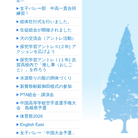
定!!!
女子バレー部 中高一貫合同
練習！
総体壮行式を行いました。
生徒総会が開催されました
犬の交流会（アントレ活動）
探究学習アントレⅡ(２年) ア
クションを広げよう
探究学習アントレⅠ(１年) 吉
賀高校内で「推し事（おしご
と）」を作ろう
水源祭りの龍の胴体づくり
新嘗祭献穀御田植式の参加
PTA総会・講演会
中国高等学校空手道選手権大
会 島根県予選
体育祭2026
English Eats
女子バレー「中国大会予選」