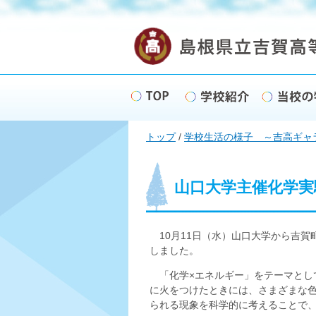
このページの本文へ
現
トップ
/
学校生活の様子 ～吉高ギャ
在
の
位
置：
山口大学主催化学実
10月11日（水）山口大学から吉賀
しました。
「化学×エネルギー」をテーマとし
に火をつけたときには、さまざまな
られる現象を科学的に考えることで