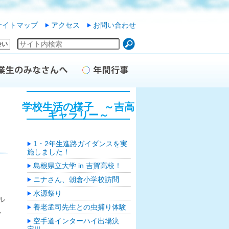
サイトマップ
アクセス
お問い合わせ
学校生活の様子 ～吉高
ギャラリー～
1・2年生進路ガイダンスを実
施しました！
島根県立大学 in 吉賀高校！
ニナさん、朝倉小学校訪問
水源祭り
ル
養老孟司先生との虫捕り体験
見
空手道インターハイ出場決