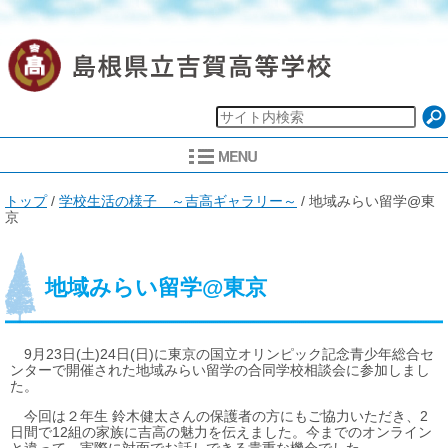
現
トップ
/
学校生活の様子 ～吉高ギャラリー～
/
地域みらい留学@東
在
京
の
位
置：
地域みらい留学@東京
9月23日(土)24日(日)に東京の国立オリンピック記念青少年総合セ
ンターで開催された地域みらい留学の合同学校相談会に参加しまし
た。
今回は２年生 鈴木健太さんの保護者の方にもご協力いただき、2
日間で12組の家族に吉高の魅力を伝えました。今までのオンライン