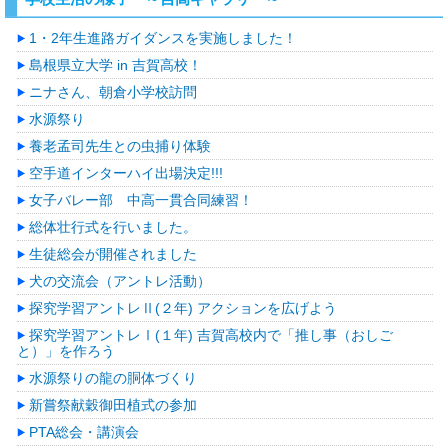
1・2年生進路ガイダンスを実施しました！
島根県立大学 in 吉賀高校！
ニナさん、朝倉小学校訪問
水源祭り
養老孟司先生との虫捕り体験
空手道インターハイ出場決定!!!
女子バレー部 中高一貫合同練習！
総体壮行式を行いました。
生徒総会が開催されました
犬の交流会（アントレ活動）
探究学習アントレⅡ(２年) アクションを広げよう
探究学習アントレⅠ(１年) 吉賀高校内で「推し事（おしご
と）」を作ろう
水源祭りの龍の胴体づくり
新嘗祭献穀御田植式の参加
PTA総会・講演会