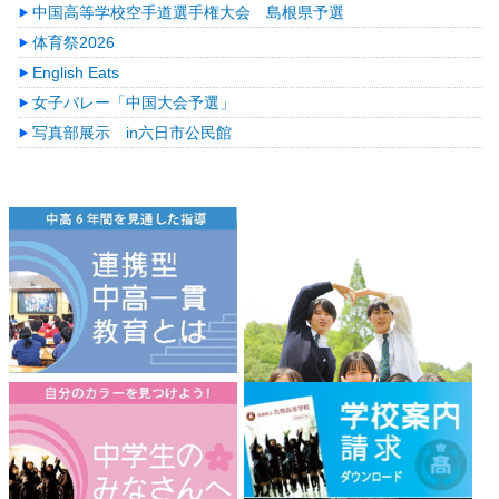
中国高等学校空手道選手権大会 島根県予選
体育祭2026
English Eats
女子バレー「中国大会予選」
写真部展示 in六日市公民館