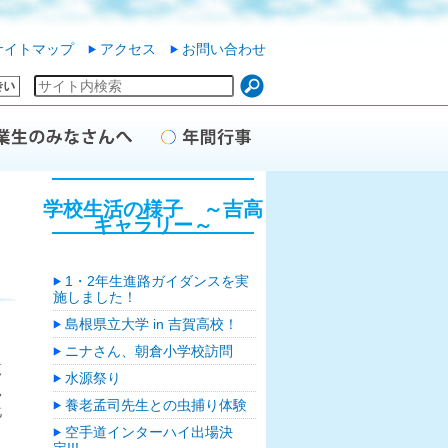
サイトマップ
アクセス
お問い合わせ
学校生活の様子 ～吉高
ギャラリー～
1・2年生進路ガイダンスを実
施しました！
島根県立大学 in 吉賀高校！
。
ニナさん、朝倉小学校訪問
覧
水源祭り
見
養老孟司先生との虫捕り体験
化
空手道インターハイ出場決