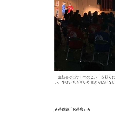
生徒会が出す３つのヒントを頼りに
い、生徒たちも笑いや驚きが隠せな
★茶道部「お茶席」★