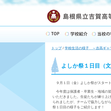
このページの本文へ
現
トップ
/
学校生活の様子 ～吉高ギャ
在
の
位
置：
よしか祭１日目（
９月１日（金）よしか祭がスタート
今年度は保護者・卒業生・地域の皆
いただきました。生徒たちが練り上
られましたが、チームで協力しなが
祭１日目の様子をご紹介します！