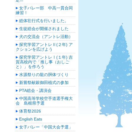
定!!!
女子バレー部 中高一貫合同
練習！
総体壮行式を行いました。
生徒総会が開催されました
犬の交流会（アントレ活動）
探究学習アントレⅡ(２年) ア
クションを広げよう
探究学習アントレⅠ(１年) 吉
賀高校内で「推し事（おしご
と）」を作ろう
水源祭りの龍の胴体づくり
新嘗祭献穀御田植式の参加
PTA総会・講演会
中国高等学校空手道選手権大
会 島根県予選
体育祭2026
English Eats
女子バレー「中国大会予選」