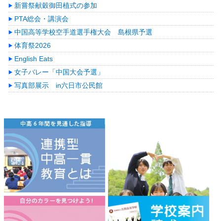
新嘗祭献穀御田植式の参加
PTA総会・講演会
中国高等学校空手道選手権大会 島根県予選
体育祭2026
English Eats
女子バレー「中国大会予選」
写真部展示 in六日市公民館