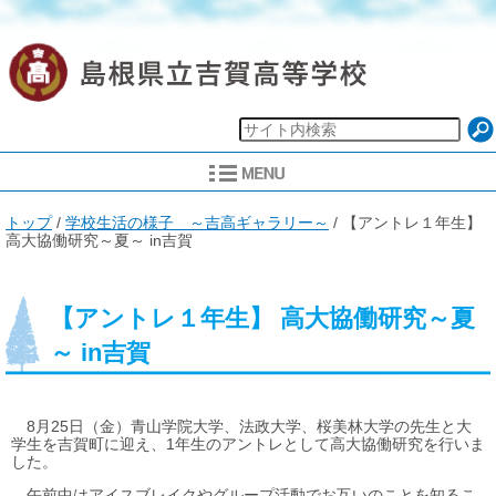
現
トップ
/
学校生活の様子 ～吉高ギャラリー～
/
【アントレ１年生】
在
高大協働研究～夏～ in吉賀
の
位
置：
【アントレ１年生】 高大協働研究～夏
～ in吉賀
8月25日（金）青山学院大学、法政大学、桜美林大学の先生と大
学生を吉賀町に迎え、1年生のアントレとして高大協働研究を行いま
した。
午前中はアイスブレイクやグループ活動でお互いのことを知るこ