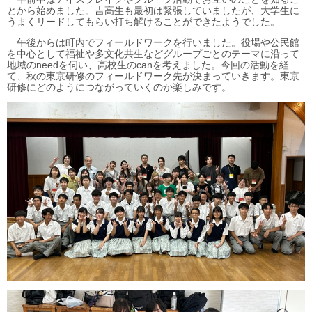
とから始めました。吉高生も最初は緊張していましたが、大学生に
うまくリードしてもらい打ち解けることができたようでした。
午後からは町内でフィールドワークを行いました。役場や公民館
を中心として福祉や多文化共生などグループごとのテーマに沿って
地域のneedを伺い、高校生のcanを考えました。今回の活動を経
て、秋の東京研修のフィールドワーク先が決まっていきます。東京
研修にどのようにつながっていくのか楽しみです。