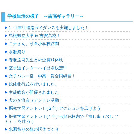
学校生活の様子 ～吉高ギャラリー～
1・2年生進路ガイダンスを実施しました！
島根県立大学 in 吉賀高校！
ニナさん、朝倉小学校訪問
水源祭り
養老孟司先生との虫捕り体験
空手道インターハイ出場決定!!!
女子バレー部 中高一貫合同練習！
総体壮行式を行いました。
生徒総会が開催されました
犬の交流会（アントレ活動）
探究学習アントレⅡ(２年) アクションを広げよう
探究学習アントレⅠ(１年) 吉賀高校内で「推し事（おしご
と）」を作ろう
水源祭りの龍の胴体づくり