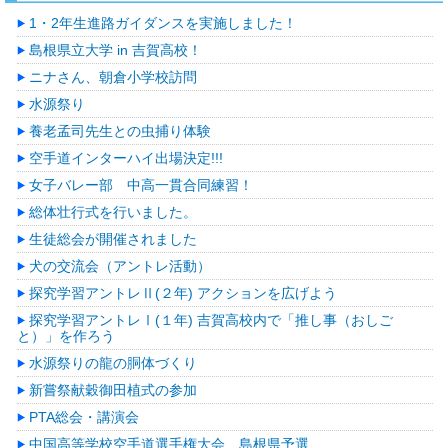
1・2年生進路ガイダンスを実施しました！
島根県立大学 in 吉賀高校！
ニナさん、朝倉小学校訪問
水源祭り
養老孟司先生との虫捕り体験
空手道インターハイ出場決定!!!
女子バレー部 中高一貫合同練習！
総体壮行式を行いました。
生徒総会が開催されました
犬の交流会（アントレ活動）
探究学習アントレⅡ(２年) アクションを広げよう
探究学習アントレⅠ(１年) 吉賀高校内で「推し事（おしご
と）」を作ろう
水源祭りの龍の胴体づくり
新嘗祭献穀御田植式の参加
PTA総会・講演会
中国高等学校空手道選手権大会 島根県予選