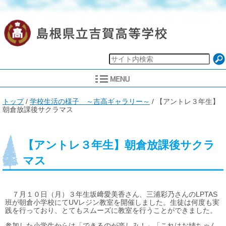
現
トップ
/
学校生活の様子 ～吉高ギャラリー～
/
【アントレ３年生】
在
朝倉放課後サクラマス
の
位
置：
【アントレ３年生】朝倉放課後サクラ
マス
７月１０日（月）３年生坂﨑愛美香さん、三浦彩乃さんのLPTAS
班が朝倉小学校にてUVレジン教室を開催しました。生徒は何度も実
践を行っており、とてもスムーズに教室を行うことができました。
参加した小学生からは「できるのが楽しみ！」「これはお姉ちゃん