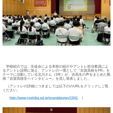
学校紹介では、生徒会による本校の紹介やアントレ担当教員によ
るアントレ説明に加え、アントレの一環として『吉賀高校をPR』を
テーマに活動している北川さん（3年）が、吉高生の声をまとめた動
画『吉賀高校生へインタビュー』を流し発表しました。
（アントレの詳細につきましては以下ののURLをクリックしご覧
ください。
http://www.yoshika.ed.jp/granddesign/1941
）