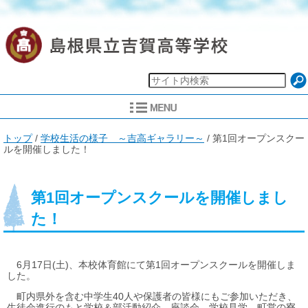
現
トップ
/
学校生活の様子 ～吉高ギャラリー～
/
第1回オープンスクー
在
ルを開催しました！
の
位
置：
第1回オープンスクールを開催しまし
た！
6月17日(土)、本校体育館にて第1回オープンスクールを開催しま
した。
町内県外を含む中学生40人や保護者の皆様にもご参加いただき、
生徒会進行のもと学校＆部活動紹介、座談会、学校見学、町営の寮