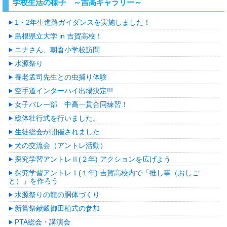
学校生活の様子 ～吉高ギャラリー～
1・2年生進路ガイダンスを実施しました！
島根県立大学 in 吉賀高校！
ニナさん、朝倉小学校訪問
水源祭り
養老孟司先生との虫捕り体験
空手道インターハイ出場決定!!!
女子バレー部 中高一貫合同練習！
総体壮行式を行いました。
生徒総会が開催されました
犬の交流会（アントレ活動）
探究学習アントレⅡ(２年) アクションを広げよう
探究学習アントレⅠ(１年) 吉賀高校内で「推し事（おしご
と）」を作ろう
水源祭りの龍の胴体づくり
新嘗祭献穀御田植式の参加
PTA総会・講演会