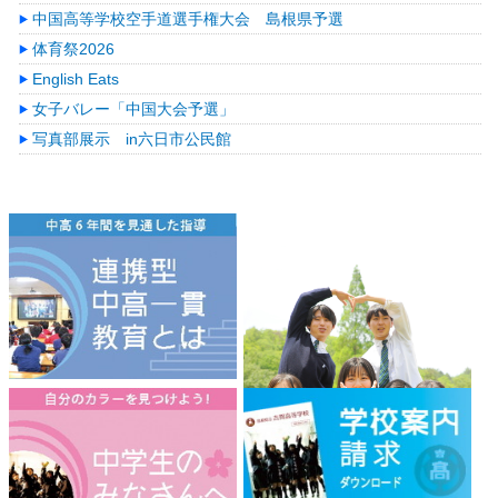
中国高等学校空手道選手権大会 島根県予選
体育祭2026
English Eats
女子バレー「中国大会予選」
写真部展示 in六日市公民館