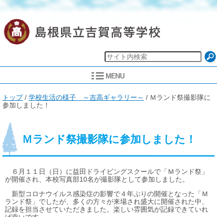
現
トップ
/
学校生活の様子 ～吉高ギャラリー～
/
Ｍランド祭撮影隊に
在
参加しました！
の
位
置：
Ｍランド祭撮影隊に参加しました！
６月１１日（日）に益田ドライビングスクールで「Ｍランド祭」
が開催され、本校写真部10名が撮影隊として参加しました。
新型コロナウイルス感染症の影響で４年ぶりの開催となった「Ｍ
ランド祭」でしたが、多くの方々が来場され盛大に開催された中、
記録を担当させていただきました。楽しい雰囲気が記録できていれ