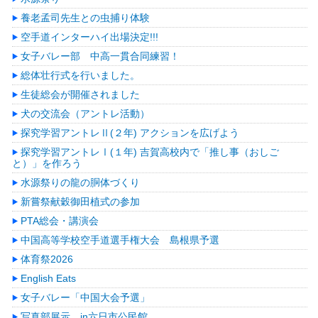
養老孟司先生との虫捕り体験
空手道インターハイ出場決定!!!
女子バレー部 中高一貫合同練習！
総体壮行式を行いました。
生徒総会が開催されました
犬の交流会（アントレ活動）
探究学習アントレⅡ(２年) アクションを広げよう
探究学習アントレⅠ(１年) 吉賀高校内で「推し事（おしご
と）」を作ろう
水源祭りの龍の胴体づくり
新嘗祭献穀御田植式の参加
PTA総会・講演会
中国高等学校空手道選手権大会 島根県予選
体育祭2026
English Eats
女子バレー「中国大会予選」
写真部展示 in六日市公民館