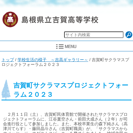
現
トップ
/
学校生活の様子 ～吉高ギャラリー～
/
吉賀町サクラマスプ
在
ロジェクトフォーラム２０２３
の
位
置：
吉賀町サクラマスプロジェクトフォー
ラム２０２３
２月１１日（土）、吉賀町民体育館で開催されたサクラマスプロ
ジェクトフォーラムに、江谷稟空さん・前田大成さん（２年）が司
会進行役として参加しました。また、本校卒業生の森下純さん（高
津川てらす）・藤田晶斗さん（吉賀町職員）が、「サクラマスから