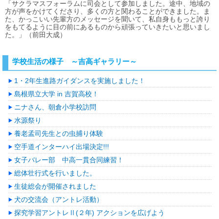
「サクラマスフォーラムに司会として参加しました。途中、地域の
方が声をかけてくださり、多くの方と関わることができました。ま
た、かっこいい先輩方のメッセージを聞いて、私自身ももっと誇り
をもてるように目の前にあるものから頑張っていきたいと思いまし
た。」（前田大成）
学校生活の様子 ～吉高ギャラリー～
1・2年生進路ガイダンスを実施しました！
島根県立大学 in 吉賀高校！
ニナさん、朝倉小学校訪問
水源祭り
養老孟司先生との虫捕り体験
空手道インターハイ出場決定!!!
女子バレー部 中高一貫合同練習！
総体壮行式を行いました。
生徒総会が開催されました
犬の交流会（アントレ活動）
探究学習アントレⅡ(２年) アクションを広げよう