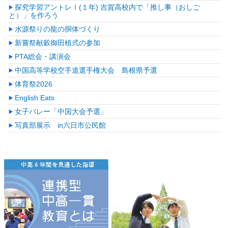
探究学習アントレⅠ(１年) 吉賀高校内で「推し事（おしご
と）」を作ろう
水源祭りの龍の胴体づくり
新嘗祭献穀御田植式の参加
PTA総会・講演会
中国高等学校空手道選手権大会 島根県予選
体育祭2026
English Eats
女子バレー「中国大会予選」
写真部展示 in六日市公民館