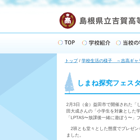
このページの本文へ
現
トップ
/
学校生活の様子 ～吉高ギャ
在
の
位
置：
しまね探究フェスタ2
2月3日（金）益田市で開催された「
田大成さんの「小学生を対象とした
「LPTAS〜放課後一緒に遊ぼう〜
2班とも堂々とした態度でプレゼン
ました。