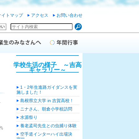
サイトマップ
アクセス
お問い合わせ
学校生活の様子 ～吉高
ギャラリー～
1・2年生進路ガイダンスを実
施しました！
島根県立大学 in 吉賀高校！
前
ニナさん、朝倉小学校訪問
水源祭り
養老孟司先生との虫捕り体験
れ
空手道インターハイ出場決