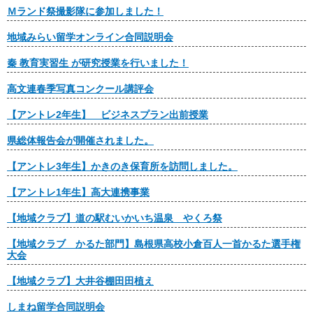
Ｍランド祭撮影隊に参加しました！
地域みらい留学オンライン合同説明会
秦 教育実習生 が研究授業を行いました！
高文連春季写真コンクール講評会
【アントレ2年生】 ビジネスプラン出前授業
県総体報告会が開催されました。
【アントレ3年生】かきのき保育所を訪問しました。
【アントレ1年生】高大連携事業
【地域クラブ】道の駅むいかいち温泉 やくろ祭
【地域クラブ かるた部門】島根県高校小倉百人一首かるた選手権
大会
【地域クラブ】大井谷棚田田植え
しまね留学合同説明会