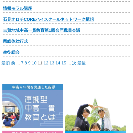
情報モラル講座
石見オロチCOREハイスクールネットワーク構想
吉賀地域中高一貫教育第1回合同職員会議
県総体壮行式
生徒総会
最初
前
...
7
8
9
10
11
12
13
14
15
...
次
最後