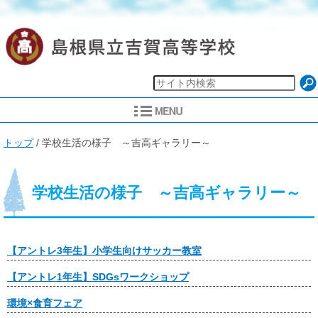
現
トップ
/
学校生活の様子 ～吉高ギャラリー～
在
の
位
置：
学校生活の様子 ～吉高ギャラリー～
【アントレ3年生】小学生向けサッカー教室
【アントレ1年生】SDGsワークショップ
環境×食育フェア