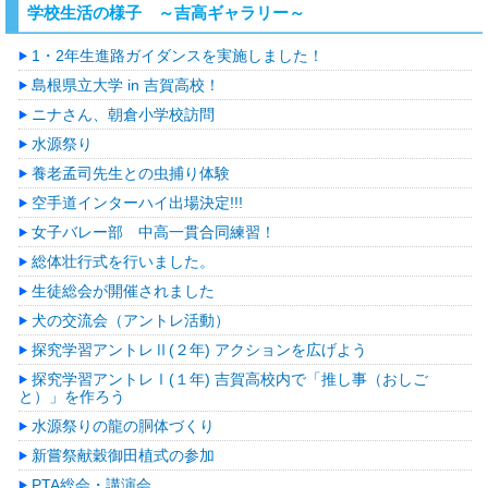
学校生活の様子 ～吉高ギャラリー～
1・2年生進路ガイダンスを実施しました！
島根県立大学 in 吉賀高校！
ニナさん、朝倉小学校訪問
水源祭り
養老孟司先生との虫捕り体験
空手道インターハイ出場決定!!!
女子バレー部 中高一貫合同練習！
総体壮行式を行いました。
生徒総会が開催されました
犬の交流会（アントレ活動）
探究学習アントレⅡ(２年) アクションを広げよう
探究学習アントレⅠ(１年) 吉賀高校内で「推し事（おしご
と）」を作ろう
水源祭りの龍の胴体づくり
新嘗祭献穀御田植式の参加
PTA総会・講演会