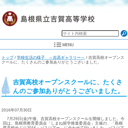
現
トップ
/
学校生活の様子 ～吉高ギャラリー～
/
吉賀高校オープンス
在
クールに、たくさんのご参加ありがとうございました。
の
位
置：
吉賀高校オープンスクールに、たくさ
んのご参加ありがとうございました。
2016年07月30日
7月29日(金)午後、吉賀高校オープンスクールを開催しました。今
回は、島根県教育委員会「しまね留学推進委員会」主催の、「島根
県高校めぐり2016・バスツアー」に合わせて行いました。バスツア