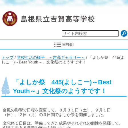
現
トップ
/
学校生活の様子 ～吉高ギャラリー～
/
「よしか祭 445(よ
在
しこー)～Best Youth～」文化祭のようすです！
の
位
置：
「よしか祭 445(よしこー)～Best
Youth～」文化祭のようすです！
台風の影響で日程を変更して、８月３１日（土）、９月１日
（日）、２日（月）の３日間でよしか祭を開催しました。
文化祭１日目は、準備してきた成果やそれぞれの個性を発揮して、
創意工夫ある発表や展示を行いました。