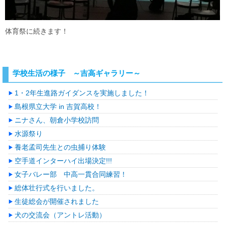
体育祭に続きます！
学校生活の様子 ～吉高ギャラリー～
1・2年生進路ガイダンスを実施しました！
島根県立大学 in 吉賀高校！
ニナさん、朝倉小学校訪問
水源祭り
養老孟司先生との虫捕り体験
空手道インターハイ出場決定!!!
女子バレー部 中高一貫合同練習！
総体壮行式を行いました。
生徒総会が開催されました
犬の交流会（アントレ活動）