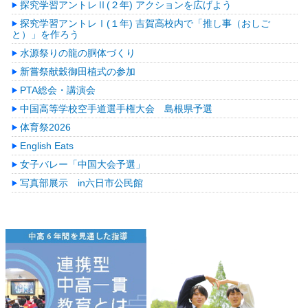
探究学習アントレⅡ(２年) アクションを広げよう
探究学習アントレⅠ(１年) 吉賀高校内で「推し事（おしご
と）」を作ろう
水源祭りの龍の胴体づくり
新嘗祭献穀御田植式の参加
PTA総会・講演会
中国高等学校空手道選手権大会 島根県予選
体育祭2026
English Eats
女子バレー「中国大会予選」
写真部展示 in六日市公民館