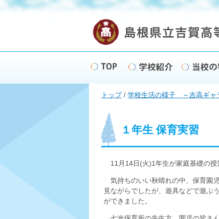
このページの本文へ
現
トップ
/
学校生活の様子 ～吉高ギャ
在
の
位
置：
１年生 保育実習
11月14日(火)1年生が家庭基礎
気持ちのいい秋晴れの中、保育園児
見ながらでしたが、遊具などで遊ぶ
ができました。
七光保育所の先生方、園児の皆さん