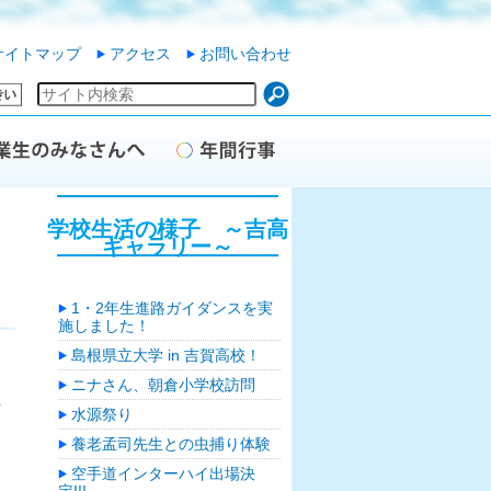
サイトマップ
アクセス
お問い合わせ
学校生活の様子 ～吉高
ギャラリー～
1・2年生進路ガイダンスを実
施しました！
島根県立大学 in 吉賀高校！
ニナさん、朝倉小学校訪問
を
水源祭り
と
養老孟司先生との虫捕り体験
空手道インターハイ出場決